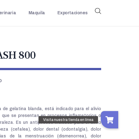
erinaria
Maquila
Exportaciones
ASH 800
O
e gelatina blanda, está indicado para el alivio
re que se presentan en procesos inflamatorios o
aleza. Es un antipirético indicado para el alivio
eza (cefalea), dolor dental (odontalgia), dolor
ias de la menstruación (dismenorrea), dolor