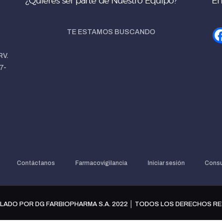
¿Quieres ser parte de Nuestro Equipo?
En
TE ESTAMOS BUSCANDO
RV.
7-
Contáctanos
Farmacovigilancia
Iniciar sesión
Consu
LADO POR DG FARBIOPHARMA S.A. 2022 │ TODOS LOS DERECHOS R