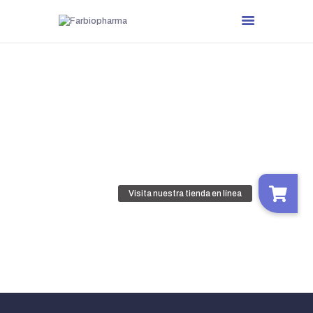
Nombre de usuario
Contraseña
Mantenerme conectado
Registro
¿Has olvidado tu contraseña?