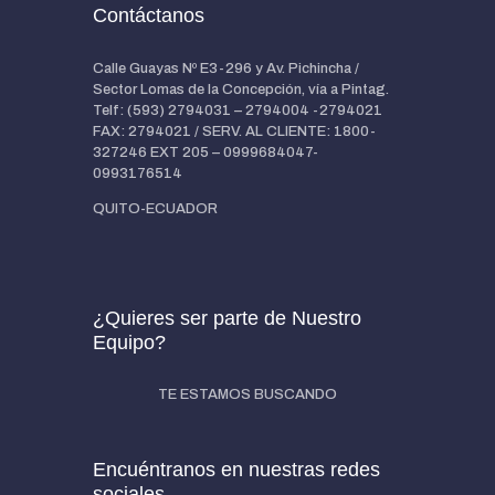
Contáctanos
Calle Guayas Nº E3-296 y Av. Pichincha /
Sector Lomas de la Concepción, vía a Pintag.
Telf: (593) 2794031 – 2794004 -2794021
FAX: 2794021 / SERV. AL CLIENTE: 1800-
327246 EXT 205 – 0999684047-
0993176514
QUITO-ECUADOR
¿Quieres ser parte de Nuestro
Equipo?
TE ESTAMOS BUSCANDO
Encuéntranos en nuestras redes
sociales