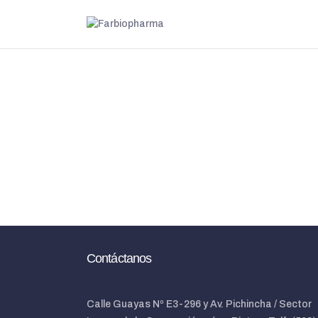
Contáctanos
Calle Guayas Nº E3-296 y Av. Pichincha / Sector