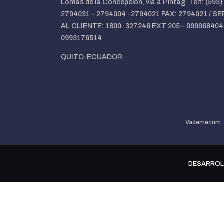
Lomas de la Concepción, vía a Pintag. Telf: (593)
2794031 – 2794004 -2794021 FAX: 2794021 / SE
AL CLIENTE: 1800-327246 EXT 205 – 099968404
0993176514
QUITO-ECUADOR
Vademécum
DESARROL