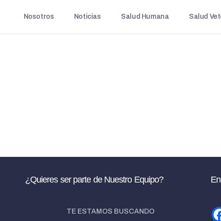
Nosotros
Noticias
Salud Humana
Salud Vet
Para restablecer tu contraseña, por favor, introduce a
continuación tu dirección de correo electrónico o
nombre de usuario.
¿Quieres ser parte de Nuestro Equipo?
En
TE ESTAMOS BUSCANDO