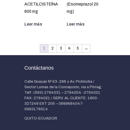
ACETILCISTEÍNA
(Esomeprazol 20
600 mg
mg)
Leer más
Leer más
1
2
3
4
5
→
Contáctanos
Calle Guayas Nº E3-296 y Av. Pichincha /
Sector Lomas de la Concepción, vía a Pintag.
Telf: (593) 2794031 – 2794004 -2794021
FAX: 2794021 / SERV. AL CLIENTE: 1800-
327246 EXT 205 – 0999684047-
0993176514
QUITO-ECUADOR