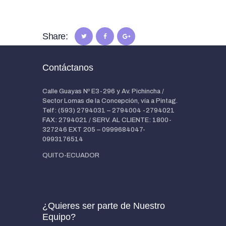
Share:
Contáctanos
Calle Guayas Nº E3-296 y Av. Pichincha /
Sector Lomas de la Concepción, vía a Pintag.
Telf: (593) 2794031 – 2794004 -2794021
FAX: 2794021 / SERV. AL CLIENTE: 1800-
327246 EXT 205 – 0999684047-
0993176514
QUITO-ECUADOR
¿Quieres ser parte de Nuestro
Equipo?