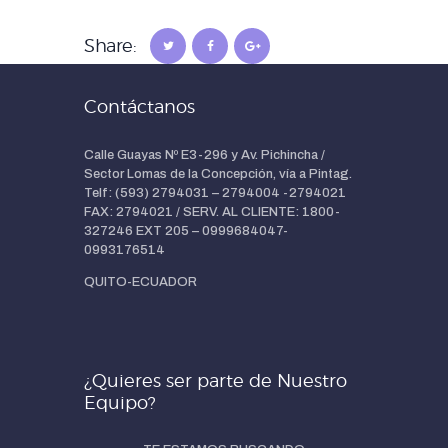
Share:
Contáctanos
Calle Guayas Nº E3-296 y Av. Pichincha /
Sector Lomas de la Concepción, vía a Pintag.
Telf: (593) 2794031 – 2794004 -2794021
FAX: 2794021 / SERV. AL CLIENTE: 1800-
327246 EXT 205 – 0999684047-
0993176514
QUITO-ECUADOR
¿Quieres ser parte de Nuestro
Equipo?