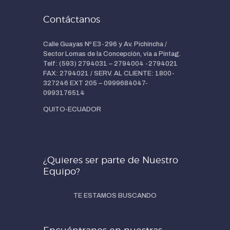
Contáctanos
Calle Guayas Nº E3-296 y Av. Pichincha /
Sector Lomas de la Concepción, vía a Pintag.
Telf: (593) 2794031 – 2794004 -2794021
FAX: 2794021 / SERV. AL CLIENTE: 1800-
327246 EXT 205 – 0999684047-
0993176514
QUITO-ECUADOR
¿Quieres ser parte de Nuestro
Equipo?
TE ESTAMOS BUSCANDO