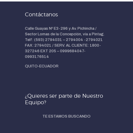
Contáctanos
Calle Guayas Nº E3-296 y Av. Pichincha /
Sector Lomas de la Concepción, vía a Pintag.
Telf: (593) 2794031 – 2794004 -2794021
FAX: 2794021 / SERV. AL CLIENTE: 1800-
327246 EXT 205 – 0999684047-
0993176514
QUITO-ECUADOR
¿Quieres ser parte de Nuestro
Equipo?
TE ESTAMOS BUSCANDO