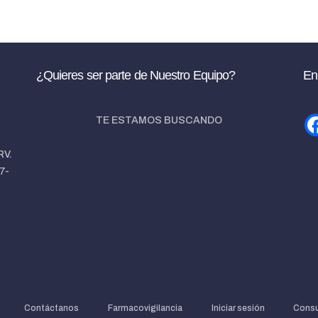
¿Quieres ser parte de Nuestro Equipo?
En
TE ESTAMOS BUSCANDO
RV.
7-
Contáctanos
Farmacovigilancia
Iniciar sesión
Consu