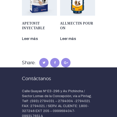
APETOVIT
ALLMECTIN POUR
INYECTABLE
ON
Leer más
Leer más
Share:
Contáctanos
Calle Guayas Nº E3-296 y Av. Pichincha /
Sector Lomas de la Concepción, vía a Pintag.
Telf: (593) 2794031 – 2794004 -2794021
FAX: 2794021 / SERV. AL CLIENTE: 1800-
327246 EXT 205 – 0999684047-
0993176514