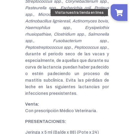
Streptococcus spp., Corynebacterium spp.,
Pasteurella spp., Escherichia coli, Proteus
spp., Micrococcus spp., Moraxella spp.,
Actinobacillus lignieresii, Actinomyces bovis,
Haemophilus spp., Erysipelothix
rhusiopathiae, Clostridium spp., Salmonella
spp., Fusobacterium spp.,
Peptostreptococcus spp., Peptococcus spp.,
durante el periodo seco de las vacas y
especialmente, de aquellas que durante su
curva de lactancia puedan haber padecido
o estén padeciendo un proceso de
mastitis subclínica. Evita las pérdidas de
leche en las siguientes lactancias por
infecciones preexistentes.
Venta:
Con prescripción Médico Veterinaria.
PRESENTACIONES:
Jeringa x 5 ml (Balde x 88) (Pote x 24)