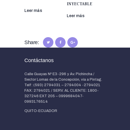
INYECTABLE
Leer más
Leer más
Share:
Contáctanos
Calle Guayas Nº E3-296 y Av. Pichincha /
Sector Lomas de la Concepción, vía a Pintag.
Telf: (593) 2794031 – 2794004 -2794021
FAX: 2794021 / SERV. AL CLIENTE: 1800-
327246 EXT 205 – 0999684047-
0993176514
QUITO-ECUADOR