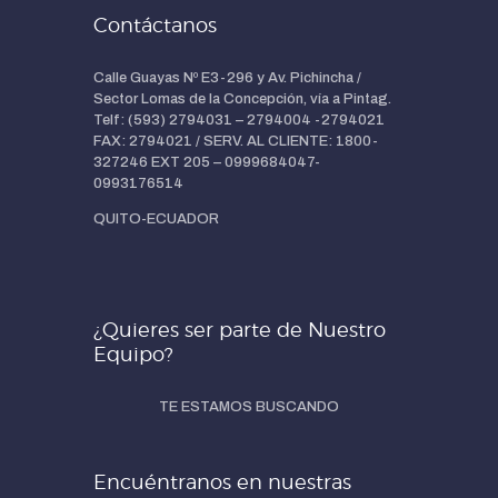
Contáctanos
Calle Guayas Nº E3-296 y Av. Pichincha /
Sector Lomas de la Concepción, vía a Pintag.
Telf: (593) 2794031 – 2794004 -2794021
FAX: 2794021 / SERV. AL CLIENTE: 1800-
327246 EXT 205 – 0999684047-
0993176514
QUITO-ECUADOR
¿Quieres ser parte de Nuestro
Equipo?
TE ESTAMOS BUSCANDO
Encuéntranos en nuestras