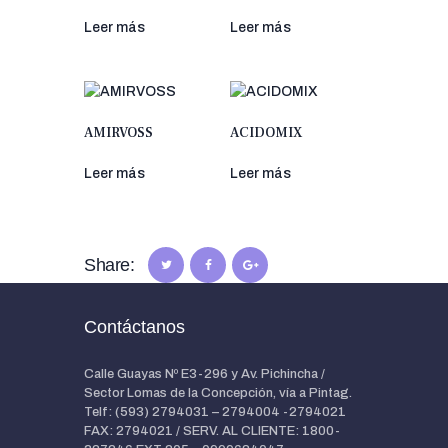
Leer más
Leer más
AMIRVOSS
ACIDOMIX
Leer más
Leer más
Share:
Contáctanos
Calle Guayas Nº E3-296 y Av. Pichincha /
Sector Lomas de la Concepción, vía a Pintag.
Telf: (593) 2794031 – 2794004 -2794021
FAX: 2794021 / SERV. AL CLIENTE: 1800-